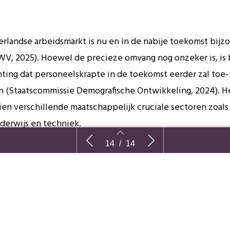
rlandse arbeidsmarkt is nu en in de nabije toekomst bijz
WV, 2025). Hoewel de precieze omvang nog onzeker is, is 
ting dat personeelskrapte in de toekomst eerder zal toe-
 (Staatscommissie Demografische Ontwikkeling, 2024). He
en verschillende maatschappelijk cruciale sectoren zoals
nderwijs en techniek.
‘Er wordt naar mij geluisterd. Dat geeft
Kwaliteit of wil
14
/
14
et benutten van mensen die tegen wil en dank aan de kant
id
vertrouwen.’
van de Particip
eel personen die vallen onder de Participatiewet of partti
en willen werken, kan als oplossingsrichting gedacht wor
idsbevordering van nieuwkomers. Bekend is namelijk dat 
benut talent bevindt onder mensen met een migratieverl
12
13