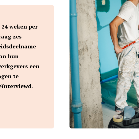
 24 weken per
raag zes
beidsdeelname
kan hun
erkgevers een
agen te
eïnterviewd.