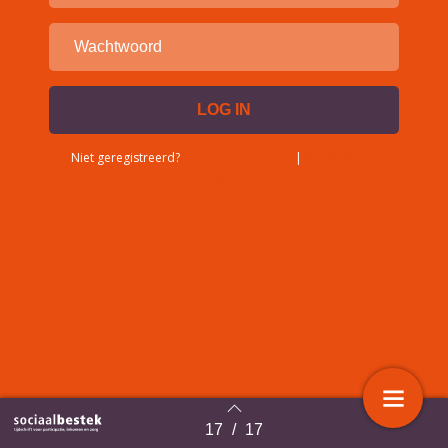
Niet geregistreerd?
Account aanvragen
|
Wachtwoord
vergeten?
17
/
17
Terug naar overzicht