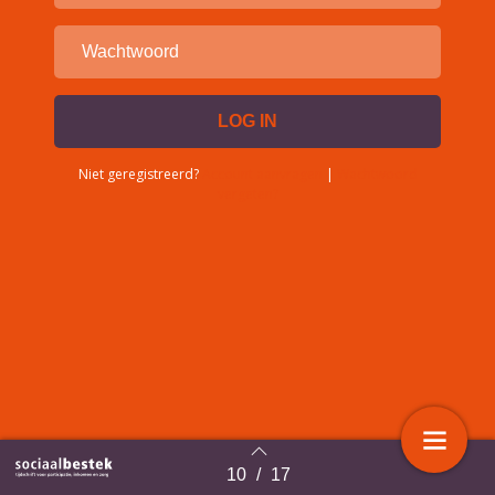
Niet geregistreerd?
Account aanvragen
|
Wachtwoord
vergeten?
10
/
17
Terug naar overzicht