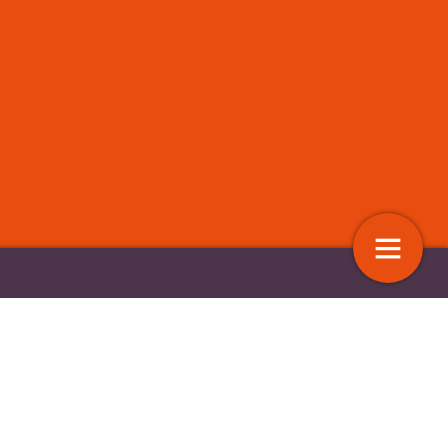
are uitkeringen of
Het integratief gedragsmode
men?
16