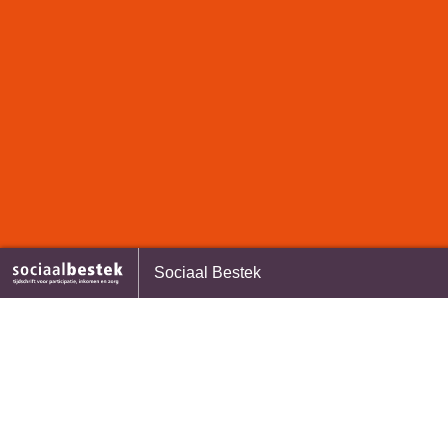
jaar ervaringsdeskundigheid
Kansen(on)gelijkheid in twe
Sociaal Bestek
plattelandsgemeenten
3