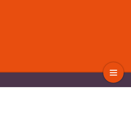
edicijn tegen
Meer leren in participatieland
idsachterstanden
6