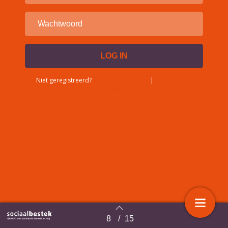
Niet geregistreerd?
Account aanvragen
|
Wachtwoord
vergeten?
8
/
15
Terug naar overzicht