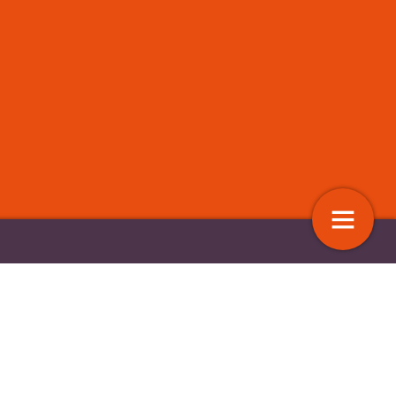
dstrijd ‘Naar een
Yvet
e overheid met een
voor de burger’
15