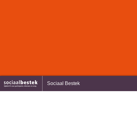
moede een halt toeroepen:
Levensbrede begeleiding is
Sociaal Bestek
en de lokale ambities?
noodzakelijk, maar postcode
afhankelijk
12