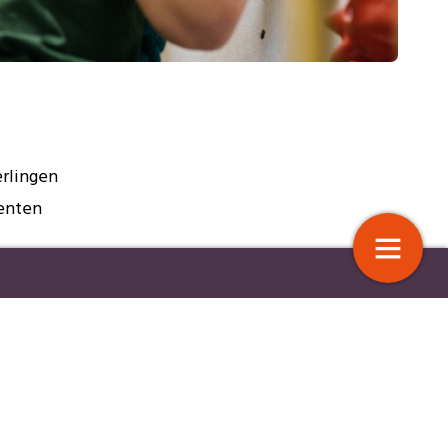
erlingen
denten
weiz van
evalueren in Dordrecht
Bouwen aan vertrouwen
 boven.
aatje
hij
10