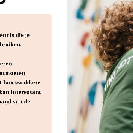
nnis die je
ebruiken.
geren
ontmoeten
t hun zwakkere
kan interessant
band van de