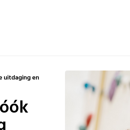
e uitdaging en
 óók
g