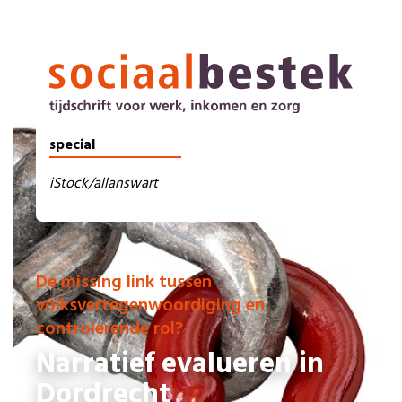
special
iStock/allanswart
De missing link tussen
volksvertegenwoordiging en
controlerende rol?
Narratief evalueren in
Dordrecht