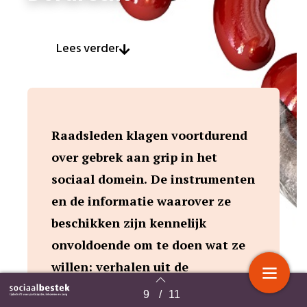
Lees verder
Raadsleden klagen voortdurend
over gebrek aan grip in het
sociaal domein. De instrumenten
en de informatie waarover ze
beschikken zijn kennelijk
onvoldoende om te doen wat ze
willen: verhalen uit de
samenleving verbinden met
9
/
11
Terug naar overzicht