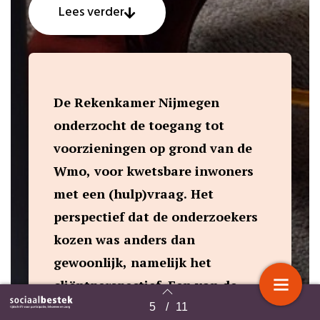
Lees verder
De Rekenkamer Nijmegen
onderzocht de toegang tot
voorzieningen op grond van de
Wmo, voor kwetsbare inwoners
met een (hulp)vraag. Het
perspectief dat de onderzoekers
kozen was anders dan
gewoonlijk, namelijk het
cliëntperspectief. Een van de
uitkomsten: de gemeente heeft
5
/
11
Terug naar overzicht