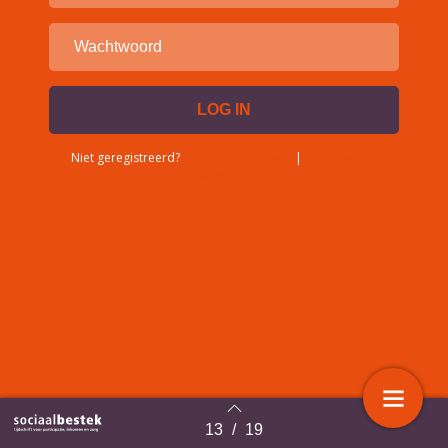
Niet geregistreerd?
Account aanvragen
|
Wachtwoord
vergeten?
13
/
19
Terug naar overzicht