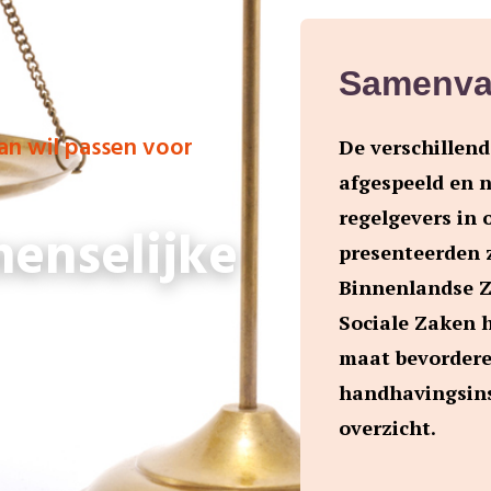
Samenva
an wil passen voor
De verschillend
afgespeeld en n
regelgevers in o
menselijke
presenteerden 
Binnenlandse Za
Sociale Zaken h
maat bevordere
handhavingsins
overzicht.