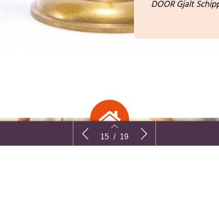
DOOR Gjalt Schip
egratie
Samenvatting | Acties voor de
Samenvatt
15
/
19
len door
menselijke maat
arbeidsma
statusho
rktintegratie
Same
Heerlen door
arbei
15
16