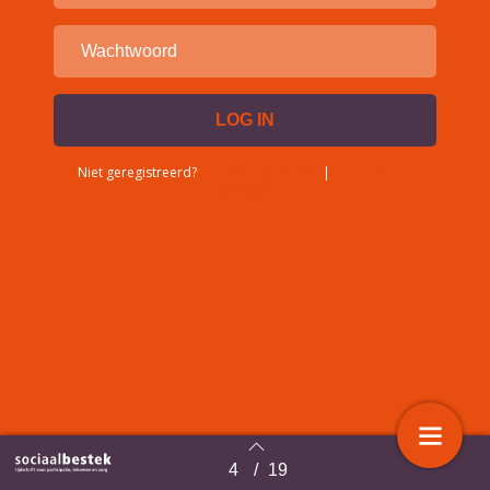
Niet geregistreerd?
Account aanvragen
|
Wachtwoord
vergeten?
4
/
19
Terug naar overzicht