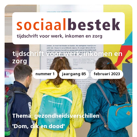
tijdschrift voor werk, inkomen en
zorg
nummer 1
jaargang 85
februari 2023
Thema: gezondheidsverschillen
'Dom, dik en dood'