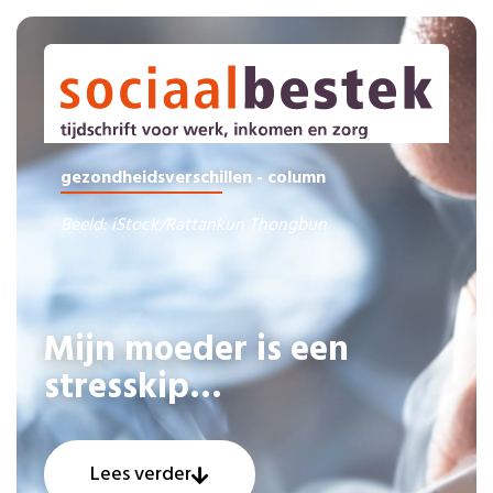
gezondheidsverschillen - column
Beeld: iStock/Rattankun Thongbun
Mijn moeder is een
stresskip…
Lees verder