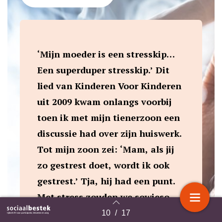
‘Mijn moeder is een stresskip…
Een superduper stresskip.’ Dit
lied van Kinderen Voor Kinderen
uit 2009 kwam onlangs voorbij
toen ik met mijn tienerzoon een
discussie had over zijn huiswerk.
Tot mijn zoon zei: ‘Mam, als jij
zo gestrest doet, wordt ik ook
gestrest.’ Tja, hij had een punt.
Met stress zouden we sowieso
niet verder komen.
10
/
17
Terug naar overzicht