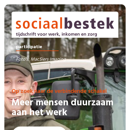
participatie
Foto’s: MacSiers Imaging
Op zoek naar de verbindende schakel
Meer mensen duurzaam
aan het werk