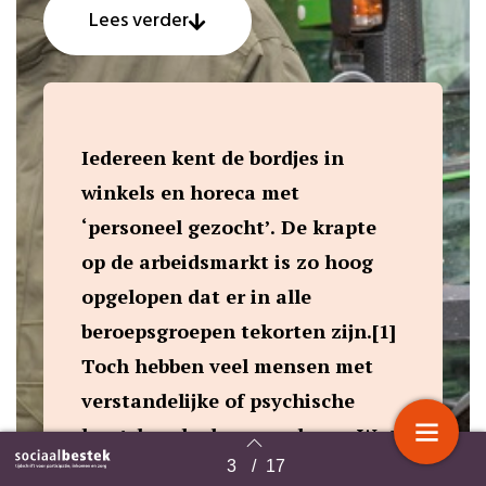
Lees verder
Iedereen kent de bordjes in
winkels en horeca met
‘personeel gezocht’. De krapte
op de arbeidsmarkt is zo hoog
opgelopen dat er in alle
beroepsgroepen tekorten zijn.[1]
Toch hebben veel mensen met
verstandelijke of psychische
kwetsbaarheden geen baan. Wat
werkt om hen wel mee te laten
3
/
17
Terug naar overzicht