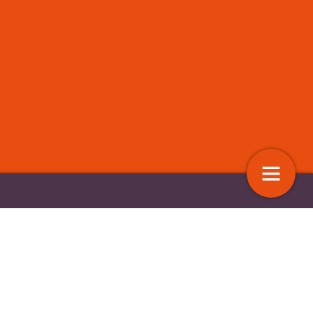
mag hulpaanbod niet
Laaggeletterdheid: het Ministerie 
OCW wil af van het woord
10