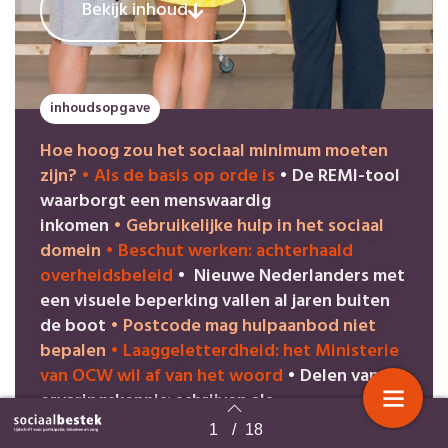
Bekijk inhoud
inhoudsopgave
Hoe hoog zou het sociaal minimum moeten
zijn?
•
Als de basis op orde is
•
De REMI-tool
waarborgt een menswaardig
inkomen
•
Gebruikelijke hulp in het sociaal
domein
•
Beschut werken: achterhaald
overheidsbeleid
•
Nieuwe Nederlanders met
een visuele beperking vallen al jaren buiten
de boot
•
Postcode mag hulpaanbod niet
bepalen
•
Laaggeletterdheid: het Ministerie
van OCW wil af van het woord
•
Delen van
ervaringskennis: schrijven als
instrument
•
Zowerkthet! – Maatschappelijk
1
/
18
Terug naar overzicht