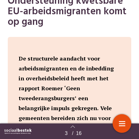
Ondersteuning kwetsbare
EU-arbeidsmigranten komt
op gang
De structurele aandacht voor
arbeidsmigranten en de inbedding
in overheidsbeleid heeft met het
rapport Roemer ‘Geen
tweederangsburgers’ een
belangrijke impuls gekregen. Vele
gemeenten bereiden zich nu voor
om kwetsbare EU-werknemers bij te
3
/
16
Terug naar overzicht
staan met informatievoorziening,