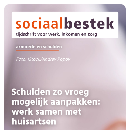
armoede en schulden
Foto: iStock/Andrey Popov
Schulden zo vroeg
mogelijk aanpakken:
werk samen met
huisartsen