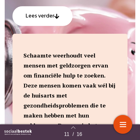
Lees verder
Schaamte weerhoudt veel
mensen met geldzorgen ervan
om financiële hulp te zoeken.
Deze mensen komen vaak wél bij
de huisarts met
gezondheidsproblemen die te
maken hebben met hun
geldzorgen. Daarom is het
belangrijk dat
11
/
16
Terug naar overzicht