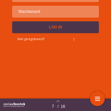
Niet geregistreerd?
Account aanvragen
|
Wachtwoord
vergeten?
7
/
16
Terug naar overzicht