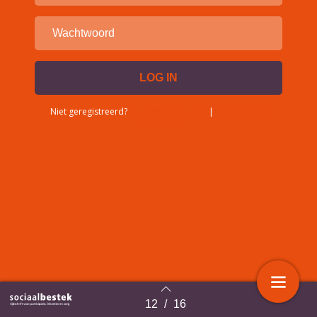
Niet geregistreerd?
Account aanvragen
|
Wachtwoord
vergeten?
12
/
16
Terug naar overzicht