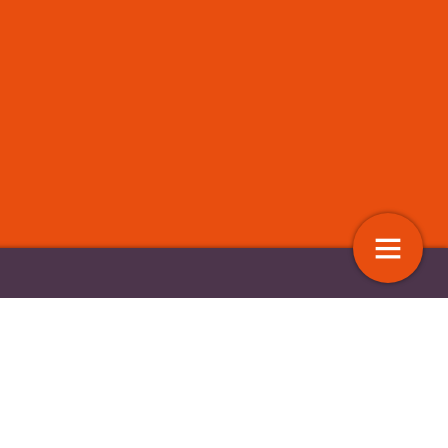
 kennisinstituut
Ervaringskennis bij
tiebanen vorm en inhoud
medewerkerstevredenheidsonde
n
15