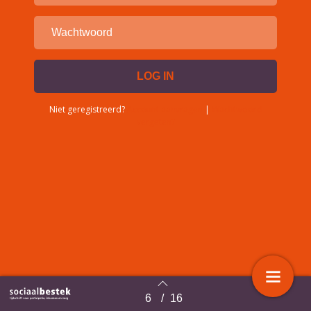
Niet geregistreerd?
Account aanvragen
|
Wachtwoord
vergeten?
6
/
16
Terug naar overzicht