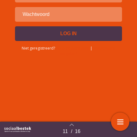
Niet geregistreerd?
Account aanvragen
|
Wachtwoord
vergeten?
11
/
16
Terug naar overzicht