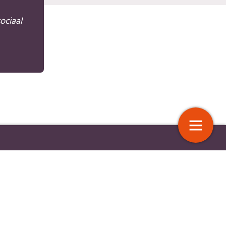
ociaal
, het ravijnjaar 2026 en
Financiële stress door beleid
an te doen
4