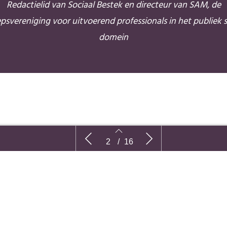
Redactielid van Sociaal Bestek en directeur van SAM, de
psvereniging voor uitvoerend professionals in het publiek s
domein
DEEL DIT VERHAAL
Redactioneel
Gemeenten
2
/
16
wat daara
2
3