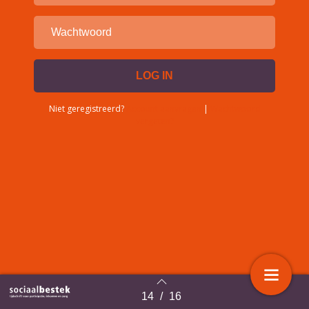
Niet geregistreerd?
Account aanvragen
|
Wachtwoord
vergeten?
14
/
16
Terug naar overzicht