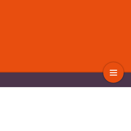
ères op de werkvloer
Het is er allemaal al
en met vertaaltechnologie
7