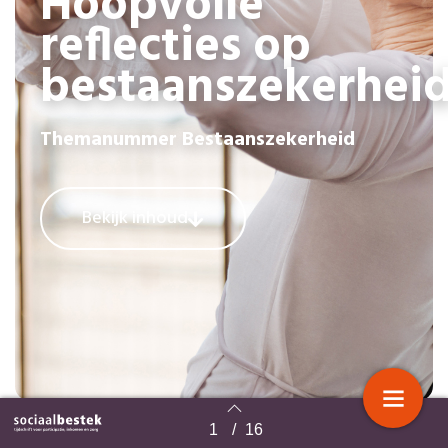
Hoopvolle
reflecties op
bestaanszekerhei
Themanummer Bestaanszekerheid
Bekijk inhoud
inhoudsopgave
1
/
16
Terug naar overzicht