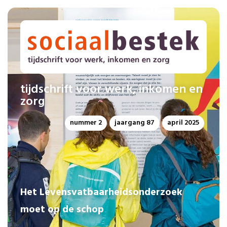
tijdschrift voor werk, inkomen en
zorg
nummer 2
jaargang 87
april 2025
Het Levensvatbaarheidsonderzoek
moet op de schop