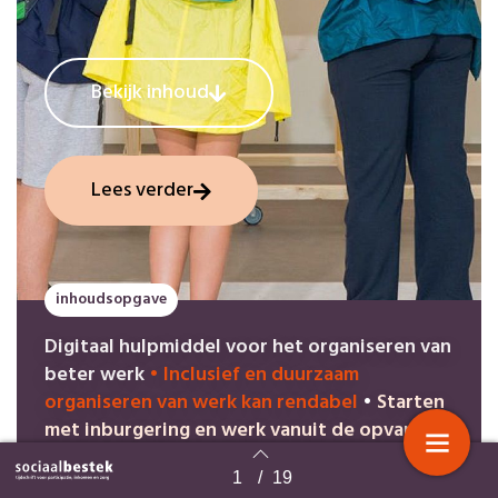
Bekijk inhoud
Lees verder
inhoudsopgave
Digitaal hulpmiddel voor het organiseren van
beter werk
•
Inclusief en duurzaam
organiseren van werk kan rendabel
•
Starten
met inburgering en werk vanuit de opvang
•
Inspiratietool Inclusieve Technologie
•
1
/
19
Taalles én participatie voor inburgeraars is
Terug naar overzicht