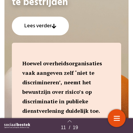
te bestrijden
Lees verder
Hoewel overheidsorganisaties
vaak aangeven zelf ‘niet te
discrimineren’, neemt het
bewustzijn over risico’s op
discriminatie in publieke
dienstverlening duidelijk toe.
Tegelijkertijd worstelen
11
/
19
Terug naar overzicht
organisaties met hoe ze deze