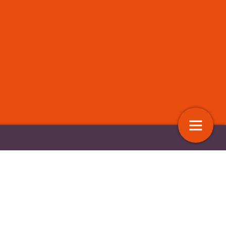
 missen kennis over de
Blijven polderen helpt ons niet uit
se gezondheidszorg
doolhoof van Passend Onderwijs
10