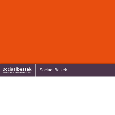
piratietool Inclusieve Technologie –
De combinatie van taalles e
Sociaal Bestek
ossing bij arbeidsbeperkingen
participatie voor inburgeraa
lastige puzzel voor gemeen
7