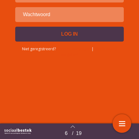
Niet geregistreerd?
Account aanvragen
|
Wachtwoord
vergeten?
6
/
19
Terug naar overzicht