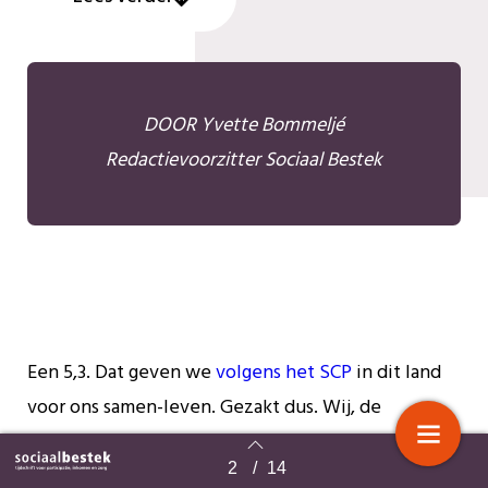
DOOR Yvette Bommeljé
Redactievoorzitter Sociaal Bestek
Een 5,3. Dat geven we
volgens het SCP
in dit land
voor ons samen-leven. Gezakt dus. Wij, de
samenleving, wijten dat aan discriminatie en
2
/
14
spanningen tussen groepen mensen, de
Terug naar overzicht