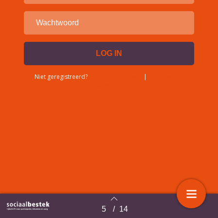
Niet geregistreerd?
Account aanvragen
|
Wachtwoord
vergeten?
5
/
14
Terug naar overzicht