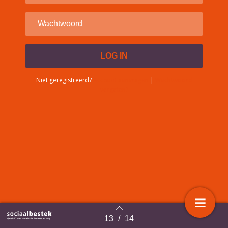
Niet geregistreerd?
Account aanvragen
|
Wachtwoord
vergeten?
13
/
14
Terug naar overzicht