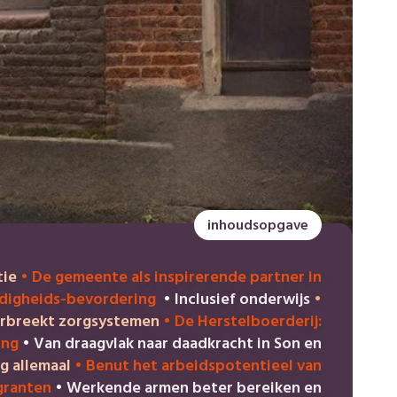
inhoudsopgave
tie
•
De gemeente als inspirerende partner in
rdigheids-bevordering
•
Inclusief onderwijs
•
orbreekt zorgsystemen
•
De Herstelboerderij:
ing
•
Van draagvlak naar daadkracht in Son en
g allemaal
•
Benut het arbeidspotentieel van
granten
•
Werkende armen beter bereiken en