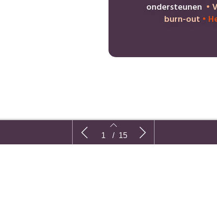
ondersteunen
•
V
burn-out
•
He
Maatschappelijke veerkracht in tijden
Heb 
1
/
15
van crisis en transformatie
2
3