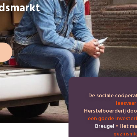
idsmarkt
De sociale coöpera
leesvaa
Herstelboerderij do
een goede invester
Breugel
•
Het ma
gezinsmi