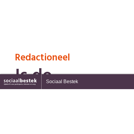
Redactioneel
Is de
Voorpagina
Sociaal Bestek
arbeidsmarkt
Terug naar overzicht
wel gezond?
1