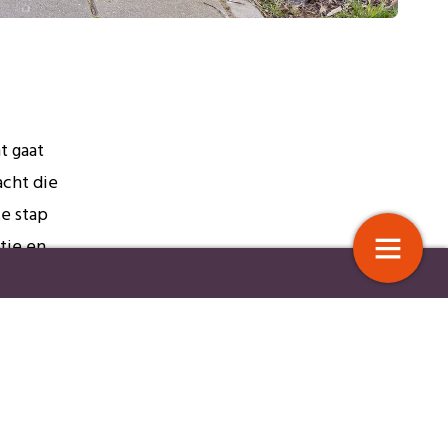
t gaat
acht die
te stap
tie en
lboerderij: een goede
Herstelboerderij doorbreekt
g voor álle betrokkenen
zorgsystemen met vernieuwend 
ons
indicatievrij concept
nieuw
er van
10