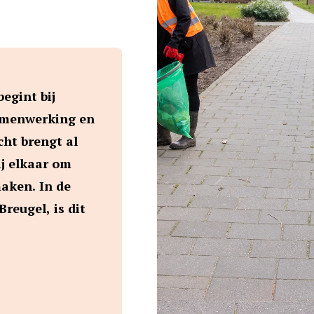
egint bij
samenwerking en
ht brengt al
j elkaar om
maken. In de
reugel, is dit