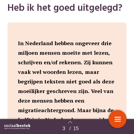
Heb ik het goed uitgelegd?
In Nederland hebben ongeveer drie
miljoen mensen moeite met lezen,
schrijven en/of rekenen. Zij kunnen
vaak wel woorden lezen, maar
begrijpen teksten niet goed als deze
moeilijker geschreven zijn. Veel van
deze mensen hebben een
migratieachtergrond. Maar bijna de
helft is in Nederland opgegroeid.
Deze laatste groep is voor veel
3
/
15
Terug naar overzicht