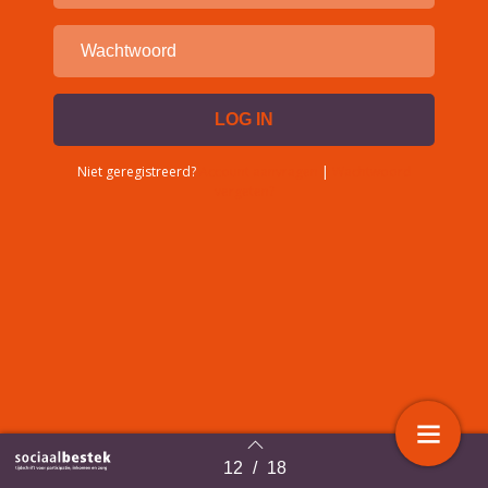
Niet geregistreerd?
Account aanvragen
|
Wachtwoord
vergeten?
12
/
18
Terug naar overzicht