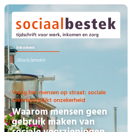
inkomen
iStock/amoklv
Vraag het mensen op straat: sociale
zekerheid blijkt onzekerheid
Waarom mensen geen
gebruik maken van