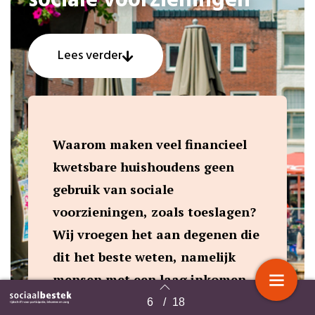
sociale voorzieningen
Lees verder
Waarom maken veel financieel
kwetsbare huishoudens geen
gebruik van sociale
voorzieningen, zoals toeslagen?
Wij vroegen het aan degenen die
dit het beste weten, namelijk
mensen met een laag inkomen.
In diepte-interviews gaven zij
6
/
18
Terug naar overzicht