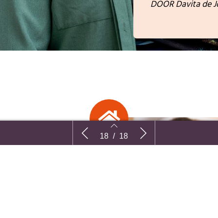
DOOR Davita de 
n
Samenvatting | Werkfit-traject biedt
Samenvatting |
18
/
18
langdurig bijstandsgerechtigden
voor een effec
perspectief
(generatie)ar
naar de basis
anpak van
16
17