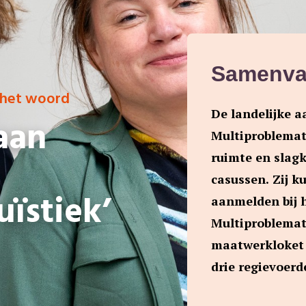
Samenva
 het woord
De landelijke 
aan
Multiproblemat
ruimte en slagk
casussen. Zij k
ïstiek’
aanmelden bij 
Multiproblemat
maatwerkloket 
drie regievoerd