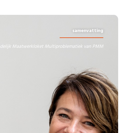
samenvatting
ndelijk Maatwerkloket Multiproblematiek van PMM