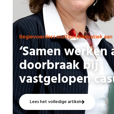
Regievoerders multiproblematiek aan
‘Samen werken 
doorbraak bij
vastgelopen casu
Lees het volledige artikel