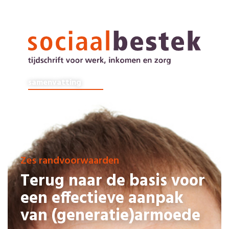
samenvatting
iStock/shironosov
Zes randvoorwaarden
Terug naar de basis voor
een effectieve aanpak
van (generatie)armoede