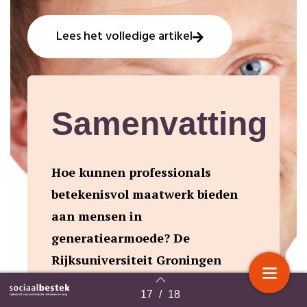
Lees het volledige artikel
Samenvatting
Hoe kunnen professionals
betekenisvol maatwerk bieden
aan mensen in
generatiearmoede? De
Rijksuniversiteit Groningen
(RUG) deed jarenlang onderzoek
17
/
18
Terug naar overzicht
naar de rol van professionals in