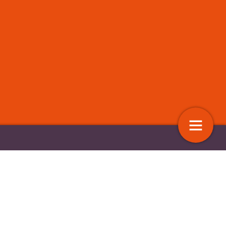
t dilemma’s bij de
Innovatief
ng van mensen met een
medewerkerstevredenheidsonde
perking
door actieonderzoek
13