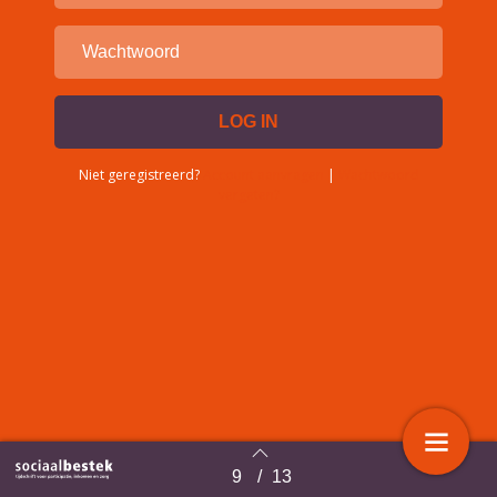
Niet geregistreerd?
Account aanvragen
|
Wachtwoord
vergeten?
9
/
13
Terug naar overzicht