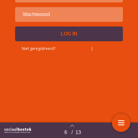
Niet geregistreerd?
Account aanvragen
|
Wachtwoord
vergeten?
6
/
13
Terug naar overzicht