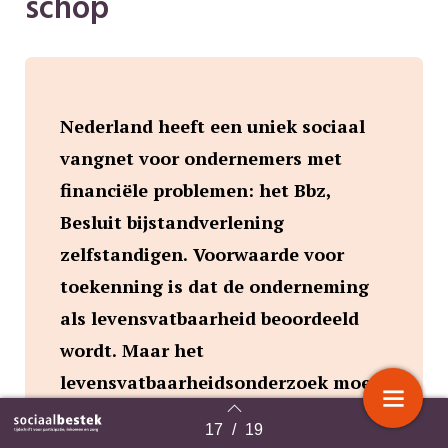
schop
Nederland heeft een uniek sociaal
vangnet voor ondernemers met
financiële problemen: het Bbz,
Besluit bijstandverlening
zelfstandigen. Voorwaarde voor
toekenning is dat de onderneming
als levensvatbaarheid beoordeeld
wordt. Maar het
levensvatbaarheidsonderzoek moet
dringend op de schop, zo blijkt uit
17
/
19
Terug naar overzicht
onderzoek van de universiteit van