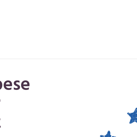
pese
r
t