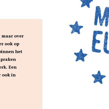
, maar over
er ook op
binnen het
spraken
erk. Een
r ook in