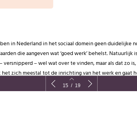
en in Nederland in het sociaal domein geen duidelijke 
aarden die aangeven wat ‘goed werk’ behelst. Natuurlijk is
– versnipperd – wel wat over te vinden, maar als dat zo is,
 het zich meestal tot de inrichting van het werk en gaat h
tkomsten of resultaten. Ministeries dragen
el tussen
Naar een Europese standaard voor
Tegenspra
15
/
19
kwaliteit in het sociaal domein
organiser
verantwoordelijkheid voor het sociaal domein en we he
ies die toezicht houden op de uitvoering van beleid. Maar
ering, voor de praktijk van de sociale dienstverlening, zij
a vastgelegd. Gelukkig zijn we hier op Europees niveau nu 
 de slag.
15
16