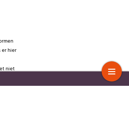
normen
 er hier
et niet
ak is er om te koesteren,
Het Levensvatbaarheidsonderzoe
en en stimuleren
moet op de schop
bben
 voor
n geen
goed
17