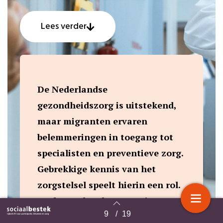
Lees verder
De Nederlandse
gezondheidszorg is uitstekend,
maar migranten ervaren
belemmeringen in toegang tot
specialisten en preventieve zorg.
Gebrekkige kennis van het
zorgstelsel speelt hierin een rol.
We bespreken hun ervaringen
9
/
19
met huisartsen, specialisten,
Terug naar overzicht