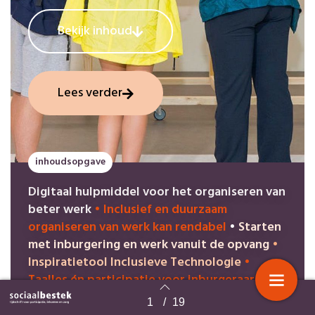
Bekijk inhoud
Lees verder
inhoudsopgave
Digitaal hulpmiddel voor het organiseren van
beter werk
•
Inclusief en duurzaam
organiseren van werk kan rendabel
•
Starten
met inburgering en werk vanuit de opvang
•
Inspiratietool Inclusieve Technologie
•
Taalles én participatie voor inburgeraars is
lastige puzzel
•
Veel oudere migranten leven
1
/
19
Terug naar overzicht