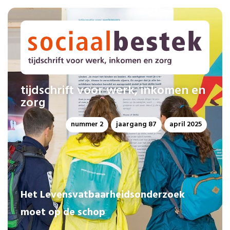
tijdschrift voor werk, inkomen en
zorg
nummer 2
jaargang 87
april 2025
Het Levensvatbaarheidsonderzoek
moet op de schop